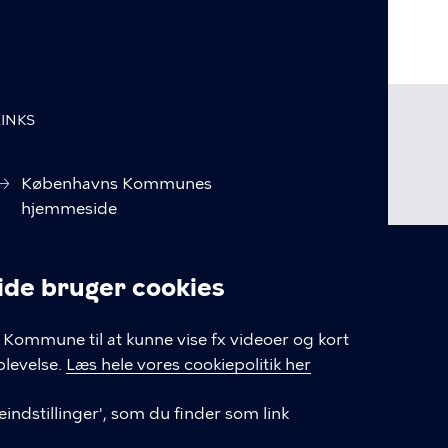
LINKS
Københavns Kommunes
hjemmeside
Kommuneplan 2019
e bruger cookies
Tilgængelighedserklæring
linger
Kommune til at kunne vise fx videoer og kort
Cookiepolitik
levelse.
Læs hele vores cookiepolitik her
Cookieindstillinger
indstillinger', som du finder som link