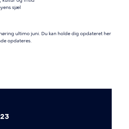
 kultur og fritid
byens sjæl
 høring ultimo juni. Du kan holde dig opdateret her
de opdateres.
023