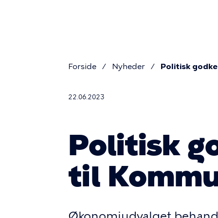
Pr
Gå
til
na
hovedindhold
Forside
Nyheder
Politisk godk
Brødkru
22.06.2023
Politisk g
til Kommu
Økonomiudvalget behandled