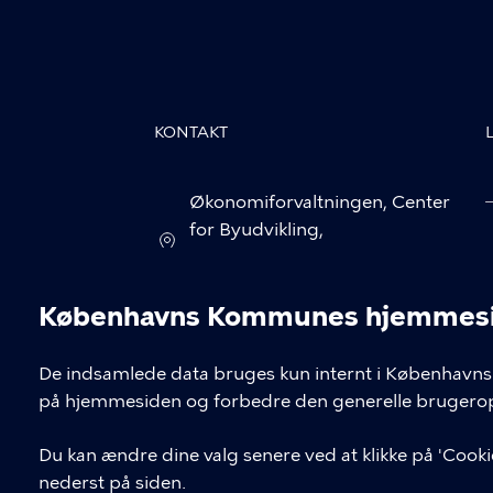
KONTAKT
Økonomiforvaltningen, Center
for Byudvikling,
Rådhuspladsen 1, 1550
København V
Københavns Kommunes hjemmesid
cbu@okf.kk.dk
Cookieindstil
De indsamlede data bruges kun internt i Københavns 
33 66 33 66
på hjemmesiden og forbedre den generelle brugerop
Du kan ændre dine valg senere ved at klikke på 'Cookie
nederst på siden.