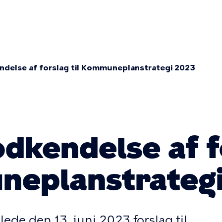
imær
vigation
endelse af forslag til Kommuneplanstrategi 2023
mme
odkendelse af 
neplanstrateg
e den 13. juni 2023 forslag til