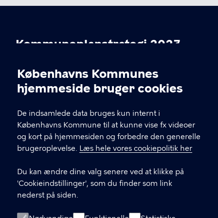
Kommuneplanstrategi 2023
Københavns Kommunes
Cookieindstillinger
KONTAKT
hjemmeside bruger cookies
Økonomiforvaltningen, Center for Byudvikling,
De indsamlede data bruges kun internt i
Rådhuspladsen 1, 1550 København V
Københavns Kommune til at kunne vise fx videoer
og kort på hjemmesiden og forbedre den generelle
cbu@okf.kk.dk
brugeroplevelse.
Læs hele vores cookiepolitik her
33 66 33 66
Du kan ændre dine valg senere ved at klikke på
'Cookieindstillinger', som du finder som link
nederst på siden.
LINKS